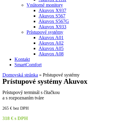
Vnútorné monitory
Akuvox X937
Akuvox S567
Akuvox S567G
Akuvox X933
Prístupové systémy
Akuvox A01
Akuvox A02
Akuvox A05
Akuvox A08
Kontakt
SmartComfort
Domovská stránka
»
Prístupové systémy
Prístupové systémy Akuvox
Prístupový terminál s čítačkou
a s rozpoznaním tváre
265 € bez DPH
318 € s DPH