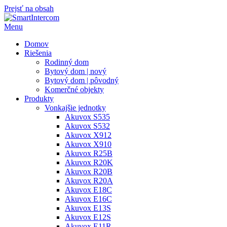
Prejsť na obsah
Menu
Domov
Riešenia
Rodinný dom
Bytový dom | nový
Bytový dom | pôvodný
Komerčné objekty
Produkty
Vonkajšie jednotky
Akuvox S535
Akuvox S532
Akuvox X912
Akuvox X910
Akuvox R25B
Akuvox R20K
Akuvox R20B
Akuvox R20A
Akuvox E18C
Akuvox E16C
Akuvox E13S
Akuvox E12S
Akuvox E11R