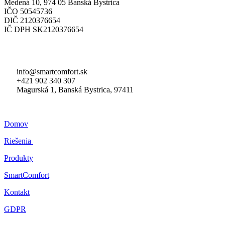
Medená 10, 974 05 Banská Bystrica
IČO 50545736
DIČ 2120376654
IČ DPH SK2120376654
KONTAKTNÉ ÚDAJE
info@smartcomfort.sk
+421 902 340 307
Magurská 1, Banská Bystrica, 97411
MENU
Domov
Riešenia
Produkty
SmartComfort
Kontakt
GDPR