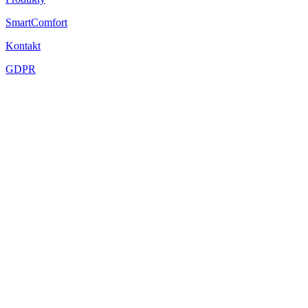
SmartComfort
Kontakt
GDPR
© copyright SmartIntercom 2021