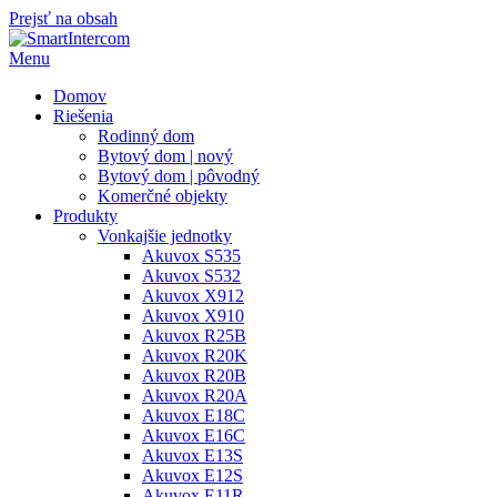
Prejsť na obsah
Menu
Domov
Riešenia
Rodinný dom
Bytový dom | nový
Bytový dom | pôvodný
Komerčné objekty
Produkty
Vonkajšie jednotky
Akuvox S535
Akuvox S532
Akuvox X912
Akuvox X910
Akuvox R25B
Akuvox R20K
Akuvox R20B
Akuvox R20A
Akuvox E18C
Akuvox E16C
Akuvox E13S
Akuvox E12S
Akuvox E11R