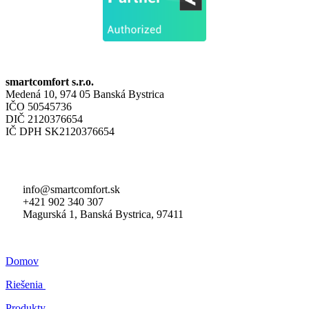
PREVÁDZKOVATEĽ
smartcomfort s.r.o.
Medená 10, 974 05 Banská Bystrica
IČO 50545736
DIČ 2120376654
IČ DPH SK2120376654
KONTAKTNÉ ÚDAJE
info@smartcomfort.sk
+421 902 340 307
Magurská 1, Banská Bystrica, 97411
MENU
Domov
Riešenia
Produkty