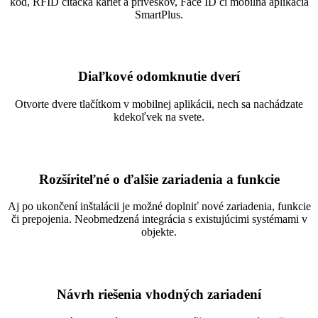
kód, RFID čítačka kariet a príveskov, Face ID či mobilná aplikácia
SmartPlus.
Diaľkové odomknutie dverí
Otvorte dvere tlačítkom v mobilnej aplikácii, nech sa nachádzate
kdekoľvek na svete.
Rozšíriteľné o ďalšie zariadenia a funkcie
Aj po ukončení inštalácii je možné doplniť nové zariadenia, funkcie
či prepojenia. Neobmedzená integrácia s existujúcimi systémami v
objekte.
Návrh riešenia vhodných zariadení