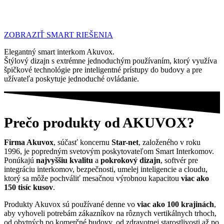
ZOBRAZIŤ SMART RIEŠENIA
Elegantný smart interkom Akuvox.
Štýlový dizajn s extrémne jednoduchým používaním, ktorý využíva
špičkové technológie pre inteligentné prístupy do budovy a pre
užívateľa poskytuje jednoduché ovládanie.
Prečo produkty od AKUVOX?
Firma Akuvox
,
súčasť koncernu
Star-net
, založeného v roku
1996,
je popredným svetovým poskytovateľom Smart Interkomov.
Ponúkajú
najvyššiu kvalitu
a
pokrokový dizajn
, softvér pre
integráciu interkomov, bezpečnosti, umelej inteligencie a cloudu,
ktorý sa môže pochváliť mesačnou výrobnou kapacitou
viac ako
150 tisíc kusov
.
Produkty Akuvox sú používané denne vo
viac ako 100 krajinách
,
aby vyhoveli potrebám zákazníkov na rôznych vertikálnych trhoch,
od obytných po komerčné budovy, od zdravotnej starostlivosti až po