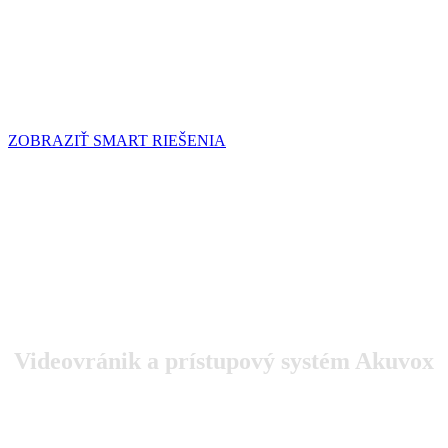
budúcnosti,
ktoré čakajú len na vás
ZOBRAZIŤ SMART RIEŠENIA
Dvere do komfortnejšej
budúcnosti,
ktoré čakajú len na vás
Videovránik a prístupový systém Akuvox