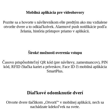
Mobilná aplikácia pre videohovory
Pozrite sa a hovorte s návštevníkom ešte predtým ako mu vzdialene
otvoríte dvere a to odkiaľkolvek. Alarmové push notifikácie podľa
želania, história prístupov priamo v aplikácii.
Široké možnosti overenia vstupu
Časovo prispôsobiteľný QR kód (pre návštevy, zamestnancov), PIN
kód, RFID čítačka kariet a príveskov, Face ID či mobilná aplikácia
SmartPlus.
Diaľkové odomknutie dverí
Otvorte dvere tlačítkom „Otvoriť“ v mobilnej aplikácii, nech sa
nachádzate kdekoľvek na svete.