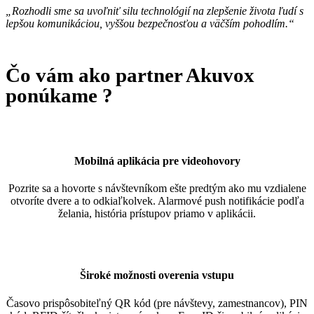
„Rozhodli sme sa uvoľniť silu technológií na zlepšenie života ľudí s
lepšou komunikáciou, vyššou bezpečnosťou a väčším pohodlím.“
Čo vám ako partner Akuvox
ponúkame ?
Mobilná aplikácia pre videohovory
Pozrite sa a hovorte s návštevníkom ešte predtým ako mu vzdialene
otvoríte dvere a to odkiaľkolvek. Alarmové push notifikácie podľa
želania, história prístupov priamo v aplikácii.
Široké možnosti overenia vstupu
Časovo prispôsobiteľný QR kód (pre návštevy, zamestnancov), PIN